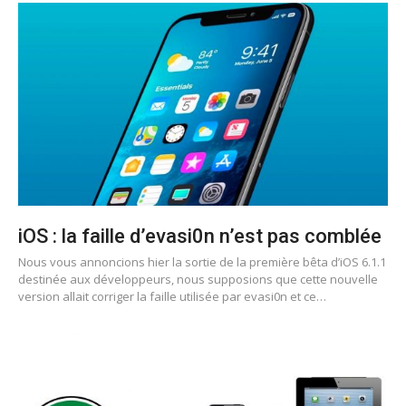
iOS : la faille d’evasi0n n’est pas comblée
Nous vous annoncions hier la sortie de la première bêta d’iOS 6.1.1
destinée aux développeurs, nous supposions que cette nouvelle
version allait corriger la faille utilisée par evasi0n et ce…