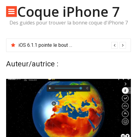
Aller
Coque iPhone 7
au
contenu
Des guides pour trouver la bonne coque d'iPhone 7
iOS 6.1.1 pointe le bout de son nez
Auteur/autrice :