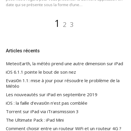
date qui se présente sous la forme d’une…
Pagination
Page
Page
Page
1
2
3
des
publications
Articles récents
MeteoEarth, la météo prend une autre dimension sur iPad
iOS 6.1.1 pointe le bout de son nez
Evasi0n 1.1: mise à jour pour résoudre le problème de la
Météo
Les nouveautés sur iPad en septembre 2019
iOS : la faille d’evasi0n n’est pas comblée
Torrent sur iPad via iTransmission 3
The Ultimate Pack : iPad Mini
Comment choisir entre un routeur WiFi et un routeur 4G ?